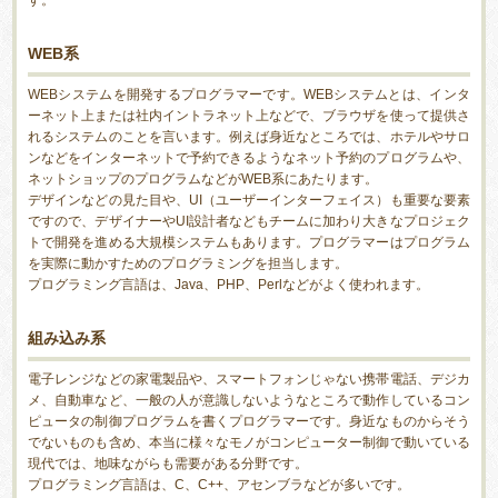
す。
WEB系
WEBシステムを開発するプログラマーです。WEBシステムとは、インタ
ーネット上または社内イントラネット上などで、ブラウザを使って提供さ
れるシステムのことを言います。例えば身近なところでは、ホテルやサロ
ンなどをインターネットで予約できるようなネット予約のプログラムや、
ネットショップのプログラムなどがWEB系にあたります。
デザインなどの見た目や、UI（ユーザーインターフェイス）も重要な要素
ですので、デザイナーやUI設計者などもチームに加わり大きなプロジェク
トで開発を進める大規模システムもあります。プログラマーはプログラム
を実際に動かすためのプログラミングを担当します。
プログラミング言語は、Java、PHP、Perlなどがよく使われます。
組み込み系
電子レンジなどの家電製品や、スマートフォンじゃない携帯電話、デジカ
メ、自動車など、一般の人が意識しないようなところで動作しているコン
ピュータの制御プログラムを書くプログラマーです。身近なものからそう
でないものも含め、本当に様々なモノがコンピューター制御で動いている
現代では、地味ながらも需要がある分野です。
プログラミング言語は、C、C++、アセンブラなどが多いです。