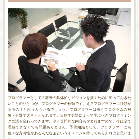
「プ
ロ
グ
ラ
マ
ー
に
な
る
に
は？」
プログラマーとしての将来の具体的なビジョンを描くために知っておきた
いことのひとつが、プログラマーの種類です。え？プログラマーに種類が
あるの？と思う人もいるでしょう。プログラマーは扱うプログラムの対
象・分野で大きくわかれます。目指す分野によって学ぶべきプログラミン
グ言語も変わってきます。少々専門的な内容も含まれますので、今は全て
理解できなくても問題ありません。予備知識として、プログラマーにも
色々な方向性があるんだなぁというイメージを持ってもらえればと思いま