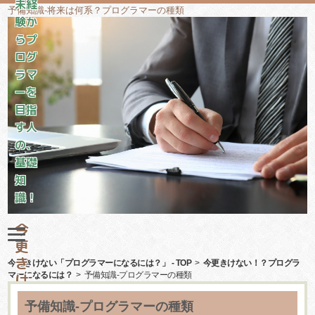
未経
予備知識-将来は何系？プログラマーの種類
験か
らプ
ログ
ラマ
ーを
目指
す人
の、
基礎
知
識！
今
更
き
今更きけない「プログラマーになるには？」 - TOP
>
今更きけない！？プログラ
マーになるには？
け
>
予備知識-プログラマーの種類
な
予備知識-プログラマーの種類
い